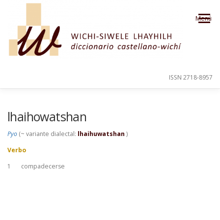
Saltar al contenido
Menú
ISSN 2718-8957
PRESENTACIÓN
PARA EL USUARIO
lhaihowatshan
Pyo
(~ variante dialectal:
lhaihuwatshan
)
ORDEN ALFABÉTICO
CRÉDITOS
Verbo
1
compadecerse