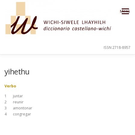
Saltar al contenido
Menú
ISSN 2718-8957
PRESENTACIÓN
PARA EL USUARIO
yihethu
Verbo
ORDEN ALFABÉTICO
CRÉDITOS
1
juntar
2
reunir
3
amontonar
4
congregar