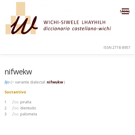
Saltar al contenido
Menú
ISSN 2718-8957
PRESENTACIÓN
PARA EL USUARIO
nifwekw
Bjo
(~ variante dialectal:
nifwukw
)
ORDEN ALFABÉTICO
CRÉDITOS
Sustantivo
1
Zoo.
piraña
2
Zoo.
dientudo
3
Zoo.
palometa