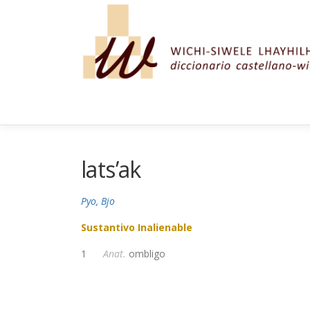
Saltar al contenido
lats’ak
Pyo, Bjo
Sustantivo Inalienable
1
Anat.
ombligo