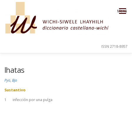
Saltar al contenido
Menú
ISSN 2718-8957
PRESENTACIÓN
PARA EL USUARIO
lhatas
Pyo, Bjo
ORDEN ALFABÉTICO
CRÉDITOS
Sustantivo
1
infección por una pulga