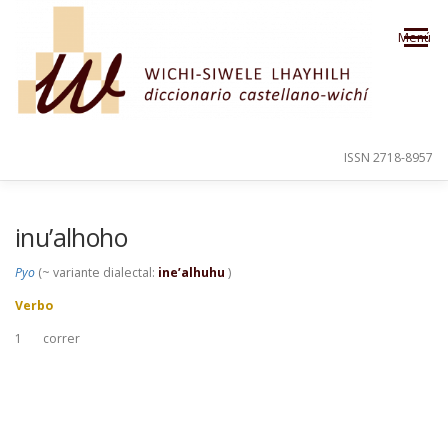
Saltar al contenido
Menú
ISSN 2718-8957
PRESENTACIÓN
PARA EL USUARIO
inu’alhoho
Pyo
(~ variante dialectal:
ine’alhuhu
)
ORDEN ALFABÉTICO
CRÉDITOS
Verbo
1
correr