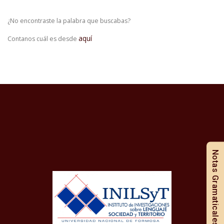
¿No encontraste la palabra que buscabas?
aquí
Contanos cuál es desde
Notas Gramaticales