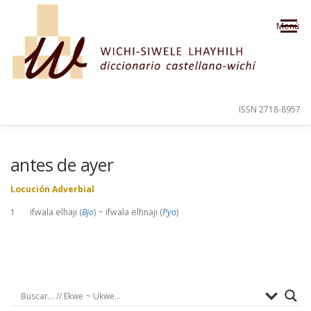
Saltar al contenido
Menú
ISSN 2718-8957
PRESENTACIÓN
PARA EL USUARIO
antes de ayer
Locución Adverbial
ORDEN ALFABÉTICO
CRÉDITOS
1 ifwala elhaji (
Bjo
) ~ ifwala elhnaji (
Pyo
)