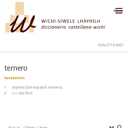
Saltar al contenido
Menú
ISSN 2718-8957
PRESENTACIÓN
PARA EL USUARIO
ternero
Sustantivo
ORDEN ALFABÉTICO
CRÉDITOS
1 teynelu (Del español: ternero)
2
zoo.
tulu lhos