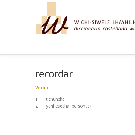
Saltar al contenido
recordar
Verbo
1 tichunche
2 yenhesecha [personas]