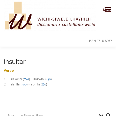
Saltar al contenido
Menú
ISSN 2718-8957
PRESENTACIÓN
PARA EL USUARIO
insultar
Verbo
ORDEN ALFABÉTICO
CRÉDITOS
1 iläkwlhi (
Pyo
) ~ ilokwlhi (
Bjo
)
2 ilänlhi (
Pyo
) ~ ilonlhi (
Bjo
)