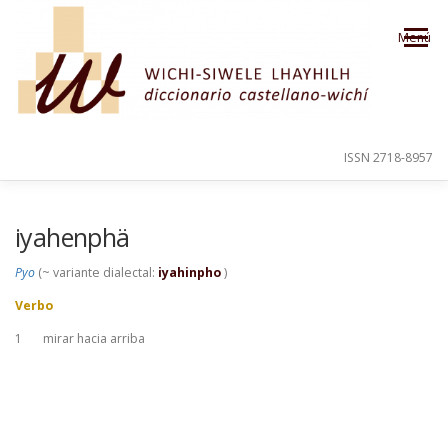
Saltar al contenido
Menú
ISSN 2718-8957
PRESENTACIÓN
PARA EL USUARIO
iyahenphä
Pyo
(~ variante dialectal:
iyahinpho
)
ORDEN ALFABÉTICO
CRÉDITOS
Verbo
1
mirar hacia arriba