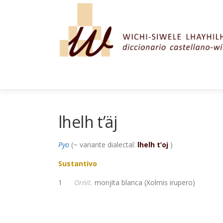
Saltar al contenido
lhelh t’äj
Pyo
(~ variante dialectal:
lhelh t’oj
)
Sustantivo
1
Ornit.
monjita blanca (Xolmis irupero)