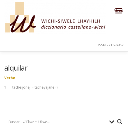
Saltar al contenido
Menú
ISSN 2718-8957
PRESENTACIÓN
PARA EL USUARIO
alquilar
Verbo
ORDEN ALFABÉTICO
CRÉDITOS
1 tacheijonej ~ tacheyajane (
)