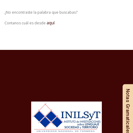
¿No encontraste la palabra que buscabas?
aquí
Contanos cuál es desde
Notas Gramaticales