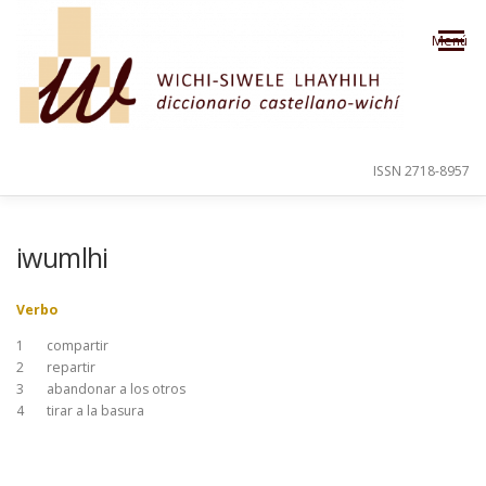
Saltar al contenido
Menú
ISSN 2718-8957
PRESENTACIÓN
PARA EL USUARIO
iwumlhi
Verbo
ORDEN ALFABÉTICO
CRÉDITOS
1
compartir
2
repartir
3
abandonar a los otros
4
tirar a la basura