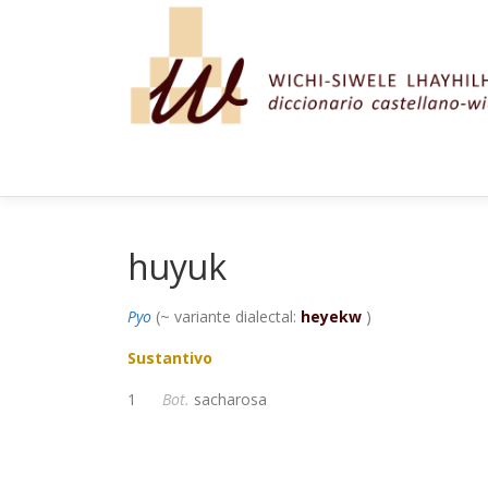
Saltar al contenido
huyuk
Pyo
(~ variante dialectal:
heyekw
)
Sustantivo
1
Bot.
sacharosa