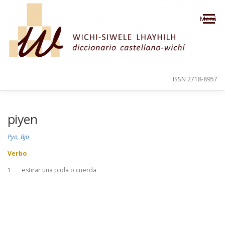
Saltar al contenido
Menú
ISSN 2718-8957
PRESENTACIÓN
PARA EL USUARIO
piyen
Pyo, Bjo
ORDEN ALFABÉTICO
CRÉDITOS
Verbo
1
estirar una piola o cuerda