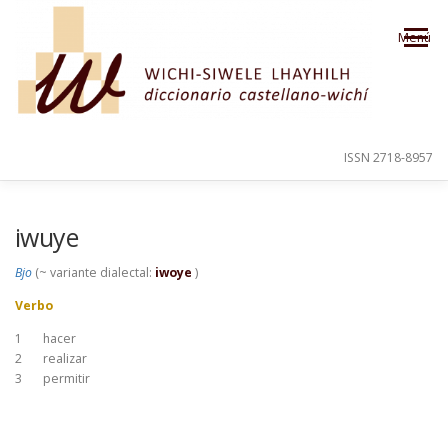
Saltar al contenido
Menú
ISSN 2718-8957
PRESENTACIÓN
PARA EL USUARIO
iwuye
Bjo
(~ variante dialectal:
iwoye
)
ORDEN ALFABÉTICO
CRÉDITOS
Verbo
1
hacer
2
realizar
3
permitir