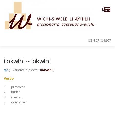
Saltar al contenido
Menú
ISSN 2718-8957
PRESENTACIÓN
PARA EL USUARIO
ilokwlhi ~ lokwlhi
Bjo
(~ variante dialectal:
iläkwlhi
)
ORDEN ALFABÉTICO
CRÉDITOS
Verbo
1
provocar
2
burlar
3
insultar
4
calumniar