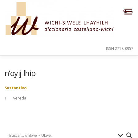
Saltar al contenido
Menú
ISSN 2718-8957
PRESENTACIÓN
PARA EL USUARIO
n’oyij lhip
Sustantivo
ORDEN ALFABÉTICO
CRÉDITOS
1
vereda