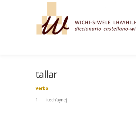
Saltar al contenido
tallar
Verbo
1 itech’aynej