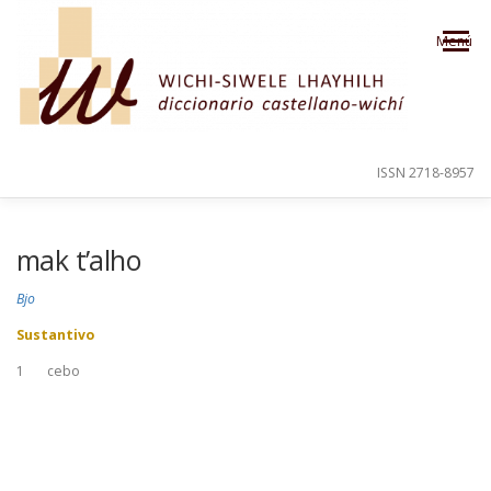
Saltar al contenido
Menú
ISSN 2718-8957
PRESENTACIÓN
PARA EL USUARIO
mak t’alho
Bjo
ORDEN ALFABÉTICO
CRÉDITOS
Sustantivo
1
cebo