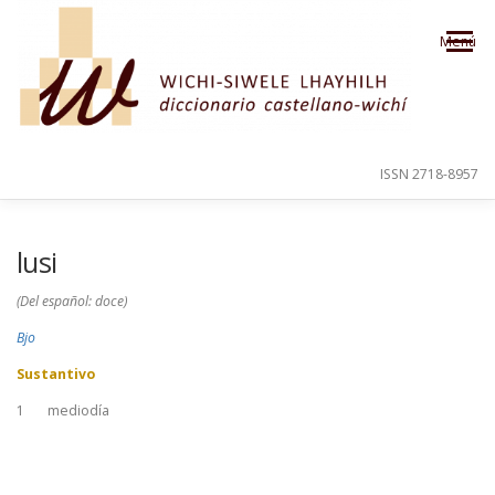
Saltar al contenido
Menú
ISSN 2718-8957
PRESENTACIÓN
PARA EL USUARIO
lusi
(Del español: doce)
ORDEN ALFABÉTICO
CRÉDITOS
Bjo
Sustantivo
1
mediodía