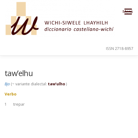
Saltar al contenido
Menú
ISSN 2718-8957
PRESENTACIÓN
PARA EL USUARIO
taw’elhu
Bjo
(~ variante dialectal:
taw’ulho
)
ORDEN ALFABÉTICO
CRÉDITOS
Verbo
1
trepar