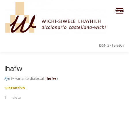
Saltar al contenido
Menú
ISSN 2718-8957
PRESENTACIÓN
PARA EL USUARIO
lhafw
Pyo
(~ variante dialectal:
lhefw
)
ORDEN ALFABÉTICO
CRÉDITOS
Sustantivo
1
aleta