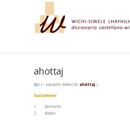
Saltar al contenido
ahottaj
Bjo
(~ variante dialectal:
ahättaj
)
Sustantivo
1
demonio
2
diablo