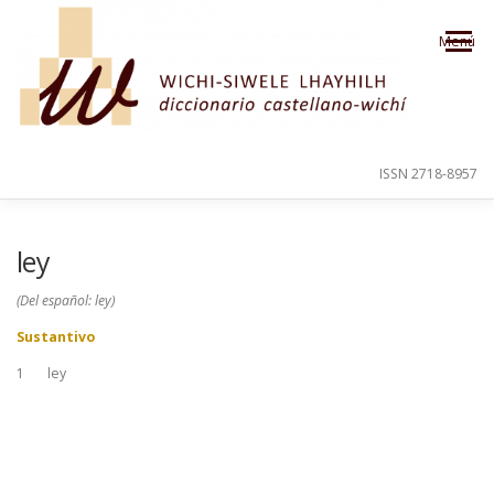
Saltar al contenido
Menú
ISSN 2718-8957
PRESENTACIÓN
PARA EL USUARIO
ley
(Del español: ley)
ORDEN ALFABÉTICO
CRÉDITOS
Sustantivo
1
ley