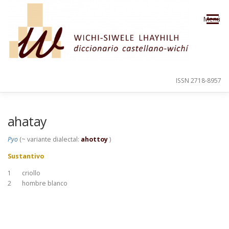
Saltar al contenido
Menú
ISSN 2718-8957
PRESENTACIÓN
PARA EL USUARIO
ahatay
Pyo
(~ variante dialectal:
ahottoy
)
ORDEN ALFABÉTICO
CRÉDITOS
Sustantivo
1
criollo
2
hombre blanco