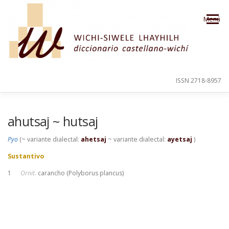
Saltar al contenido
Menú
ISSN 2718-8957
PRESENTACIÓN
PARA EL USUARIO
ahutsaj ~ hutsaj
Pyo
(~ variante dialectal:
ahetsaj
~ variante dialectal:
ayetsaj
)
ORDEN ALFABÉTICO
CRÉDITOS
Sustantivo
1
Ornit.
carancho (Polyborus plancus)