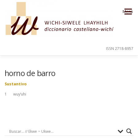
Saltar al contenido
Menú
ISSN 2718-8957
PRESENTACIÓN
PARA EL USUARIO
horno de barro
Sustantivo
ORDEN ALFABÉTICO
CRÉDITOS
1 wuy’uhi