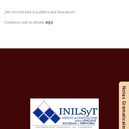
¿No encontraste la palabra que buscabas?
aquí
Contanos cuál es desde
Notas Gramaticales