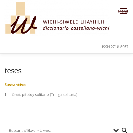
Saltar al contenido
Menú
ISSN 2718-8957
PRESENTACIÓN
PARA EL USUARIO
teses
Sustantivo
ORDEN ALFABÉTICO
CRÉDITOS
1
Ornit.
pitotoy solitario (Tringa solitaria)