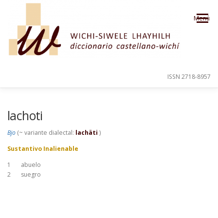
Saltar al contenido
Menú
ISSN 2718-8957
PRESENTACIÓN
PARA EL USUARIO
lachoti
Bjo
(~ variante dialectal:
lachäti
)
ORDEN ALFABÉTICO
CRÉDITOS
Sustantivo Inalienable
1
abuelo
2
suegro