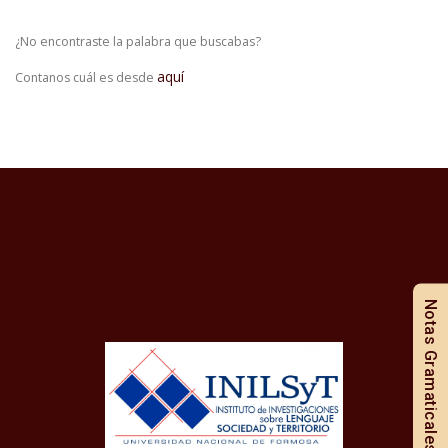
¿No encontraste la palabra que buscabas?
aquí
Contanos cuál es desde
Notas Gramaticales