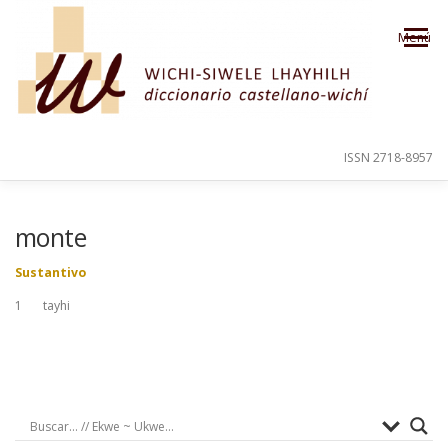
Saltar al contenido
Menú
ISSN 2718-8957
PRESENTACIÓN
PARA EL USUARIO
monte
Sustantivo
ORDEN ALFABÉTICO
CRÉDITOS
1 tayhi