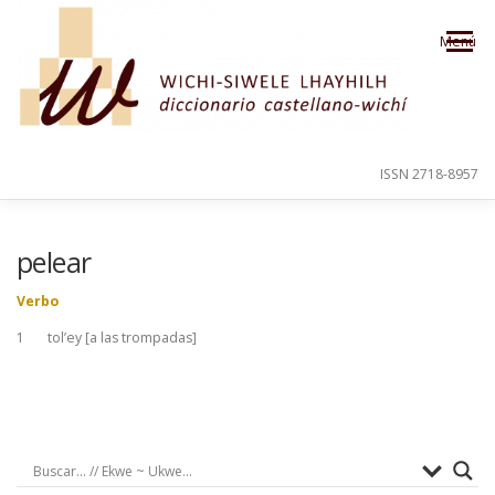
Saltar al contenido
Menú
ISSN 2718-8957
PRESENTACIÓN
PARA EL USUARIO
pelear
Verbo
ORDEN ALFABÉTICO
CRÉDITOS
1 tol’ey [a las trompadas]