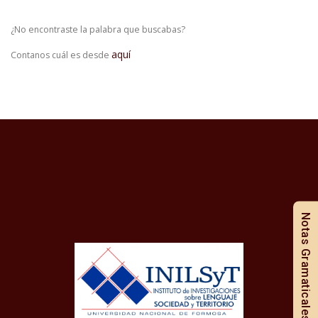
¿No encontraste la palabra que buscabas?
aquí
Contanos cuál es desde
Notas Gramaticales