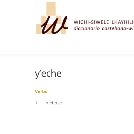
Saltar al contenido
y’eche
Verbo
1
meterse