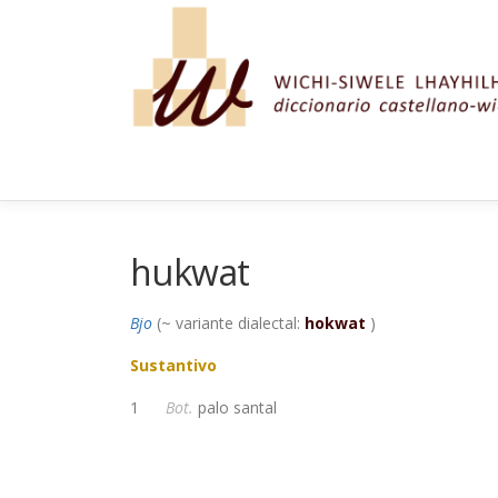
Saltar al contenido
hukwat
Bjo
(~ variante dialectal:
hokwat
)
Sustantivo
1
Bot.
palo santal