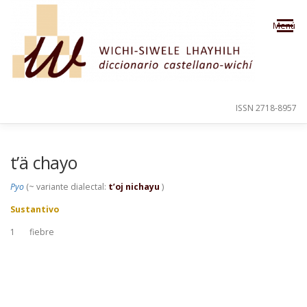
Saltar al contenido
Menú
ISSN 2718-8957
PRESENTACIÓN
PARA EL USUARIO
t’ä chayo
Pyo
(~ variante dialectal:
t’oj nichayu
)
ORDEN ALFABÉTICO
CRÉDITOS
Sustantivo
1
fiebre