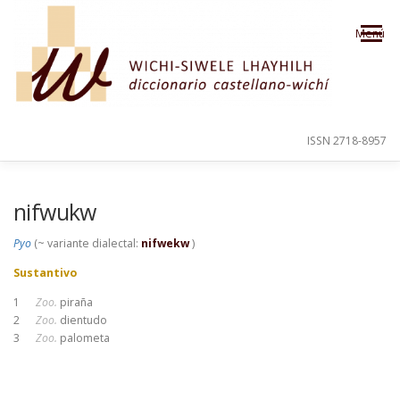
Saltar al contenido
Menú
ISSN 2718-8957
PRESENTACIÓN
PARA EL USUARIO
nifwukw
Pyo
(~ variante dialectal:
nifwekw
)
ORDEN ALFABÉTICO
CRÉDITOS
Sustantivo
1
Zoo.
piraña
2
Zoo.
dientudo
3
Zoo.
palometa