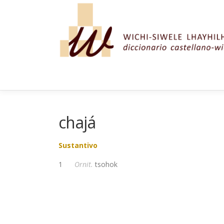
Saltar al contenido
chajá
Sustantivo
1
Ornit.
tsohok