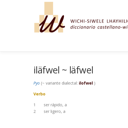
Saltar al contenido
iläfwel ~ läfwel
Pyo
(~ variante dialectal:
ilofwel
)
Verbo
1
ser rápido, a
2
ser ligero, a