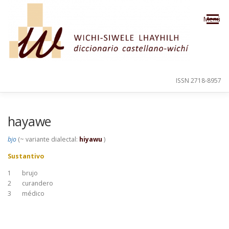
Saltar al contenido
Menú
ISSN 2718-8957
PRESENTACIÓN
PARA EL USUARIO
hayawe
bjo
(~ variante dialectal:
hiyawu
)
ORDEN ALFABÉTICO
CRÉDITOS
Sustantivo
1
brujo
2
curandero
3
médico