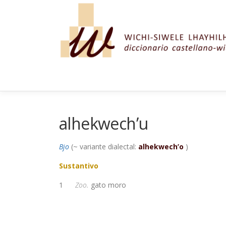
Saltar al contenido
alhekwech’u
Bjo
(~ variante dialectal:
alhekwech’o
)
Sustantivo
1
Zoo.
gato moro