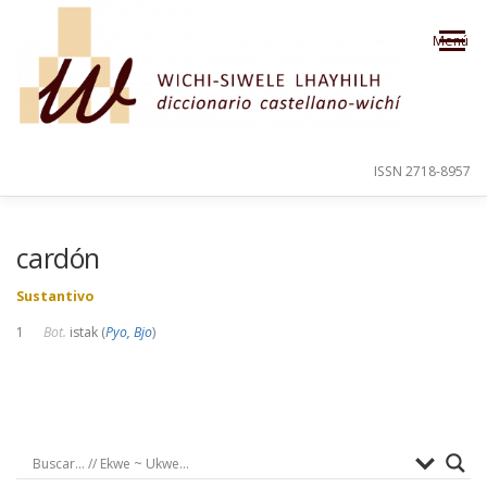
Saltar al contenido
Menú
ISSN 2718-8957
PRESENTACIÓN
PARA EL USUARIO
cardón
Sustantivo
ORDEN ALFABÉTICO
CRÉDITOS
1
Bot.
istak (
Pyo, Bjo
)