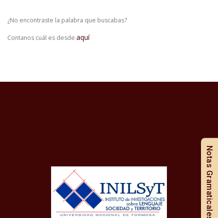
¿No encontraste la palabra que buscabas?
aquí
Contanos cuál es desde
Notas Gramaticales