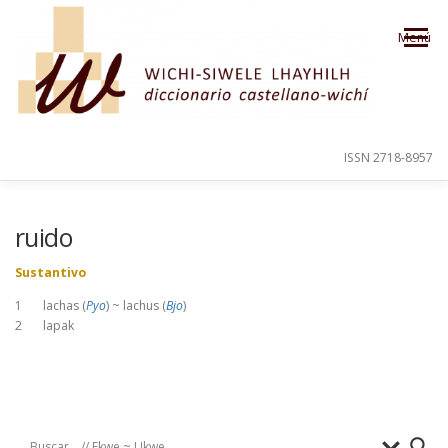
Saltar al contenido
Menú
ISSN 2718-8957
PRESENTACIÓN
PARA EL USUARIO
ruido
Sustantivo
ORDEN ALFABÉTICO
CRÉDITOS
1 lachas (
Pyo
) ~ lachus (
Bjo
)
2 lapak