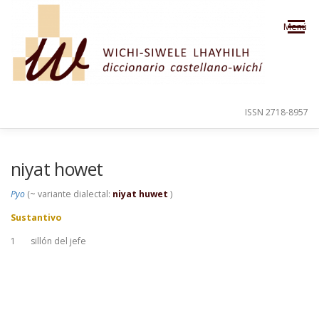
Saltar al contenido
Menú
ISSN 2718-8957
PRESENTACIÓN
PARA EL USUARIO
niyat howet
Pyo
(~ variante dialectal:
niyat huwet
)
ORDEN ALFABÉTICO
CRÉDITOS
Sustantivo
1
sillón del jefe