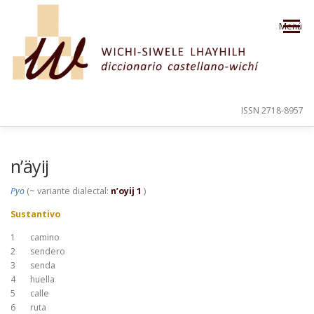
Saltar al contenido
Menú
ISSN 2718-8957
PRESENTACIÓN
PARA EL USUARIO
n’äyij
Pyo
(~ variante dialectal:
n’oyij 1
)
ORDEN ALFABÉTICO
CRÉDITOS
Sustantivo
1
camino
2
sendero
3
senda
4
huella
5
calle
6
ruta