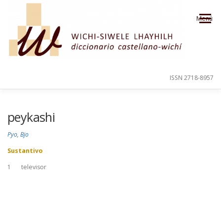
Saltar al contenido
Menú
ISSN 2718-8957
PRESENTACIÓN
PARA EL USUARIO
peykashi
Pyo, Bjo
ORDEN ALFABÉTICO
CRÉDITOS
Sustantivo
1
televisor