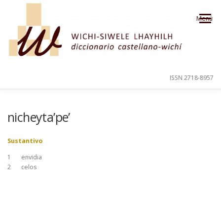
Saltar al contenido
Menú
ISSN 2718-8957
PRESENTACIÓN
PARA EL USUARIO
nicheyta’pe’
Sustantivo
ORDEN ALFABÉTICO
CRÉDITOS
1
envidia
2
celos