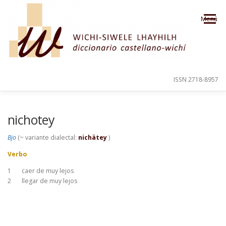
Saltar al contenido
Menú
ISSN 2718-8957
PRESENTACIÓN
PARA EL USUARIO
nichotey
Bjo
(~ variante dialectal:
nichätey
)
ORDEN ALFABÉTICO
CRÉDITOS
Verbo
1
caer de muy lejos
2
llegar de muy lejos