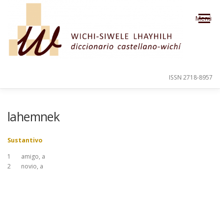
Saltar al contenido
Menú
ISSN 2718-8957
PRESENTACIÓN
PARA EL USUARIO
lahemnek
Sustantivo
ORDEN ALFABÉTICO
CRÉDITOS
1
amigo, a
2
novio, a