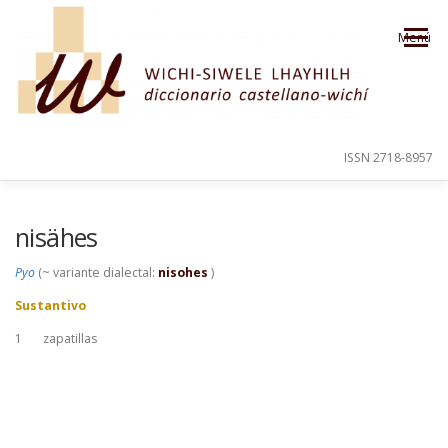
Saltar al contenido
Menú
ISSN 2718-8957
PRESENTACIÓN
PARA EL USUARIO
nisähes
Pyo
(~ variante dialectal:
nisohes
)
ORDEN ALFABÉTICO
CRÉDITOS
Sustantivo
1
zapatillas